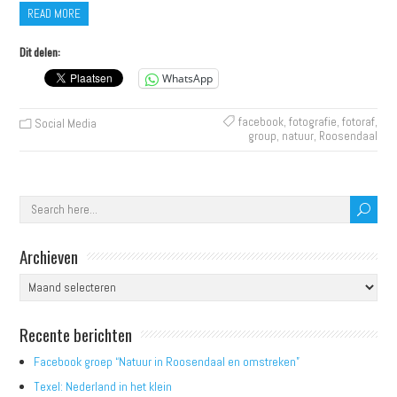
READ MORE
Dit delen:
WhatsApp
facebook
,
fotografie
,
fotoraf
,
Social Media
group
,
natuur
,
Roosendaal
Archieven
Archieven
Recente berichten
Facebook groep “Natuur in Roosendaal en omstreken”
Texel: Nederland in het klein