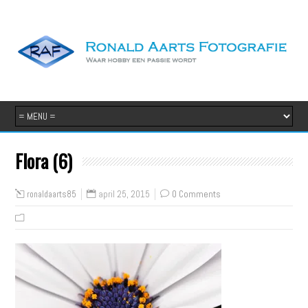
Flora (6)
april 25, 2015
0 Comments
ronaldaarts85