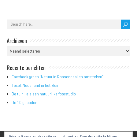
Archieven
Archieven
Recente berichten
Facebook groep “Natuur in Roosendaal en omstreken”
Texel: Nederland in het klein
De tuin: je eigen natuurlijke fotostudio
De 10 geboden
Privacy & cookies: deze site gebruikt cookies. Door deze site te blijven